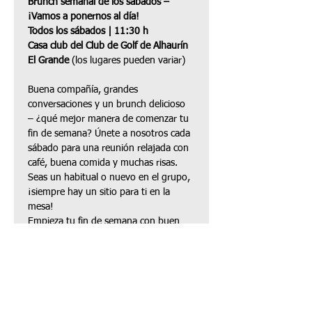
Brunch semanal de los sábados – 
¡Vamos a ponernos al día!
Todos los sábados | 11:30 h
Casa club del Club de Golf de Alhaurín 
El Grande
 (los lugares pueden variar)
Buena compañía, grandes 
conversaciones y un brunch delicioso 
– ¿qué mejor manera de comenzar tu 
fin de semana? Únete a nosotros cada 
sábado para una reunión relajada con 
café, buena comida y muchas risas. 
Seas un habitual o nuevo en el grupo, 
¡siempre hay un sitio para ti en la 
mesa!
Empieza tu fin de semana con buen 
pie – ¡te esperamos!
Compartir este evento