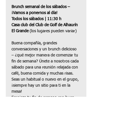
Brunch semanal de los sábados – 
¡Vamos a ponernos al día!
Todos los sábados | 11:30 h
Casa club del Club de Golf de Alhaurín 
El Grande
 (los lugares pueden variar)
Buena compañía, grandes 
conversaciones y un brunch delicioso 
– ¿qué mejor manera de comenzar tu 
fin de semana? Únete a nosotros cada 
sábado para una reunión relajada con 
café, buena comida y muchas risas. 
Seas un habitual o nuevo en el grupo, 
¡siempre hay un sitio para ti en la 
mesa!
Empieza tu fin de semana con buen 
pie – ¡te esperamos!
Compartir este evento