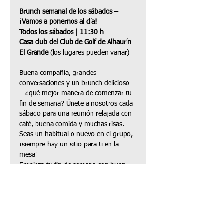
Brunch semanal de los sábados – 
¡Vamos a ponernos al día!
Todos los sábados | 11:30 h
Casa club del Club de Golf de Alhaurín 
El Grande
 (los lugares pueden variar)
Buena compañía, grandes 
conversaciones y un brunch delicioso 
– ¿qué mejor manera de comenzar tu 
fin de semana? Únete a nosotros cada 
sábado para una reunión relajada con 
café, buena comida y muchas risas. 
Seas un habitual o nuevo en el grupo, 
¡siempre hay un sitio para ti en la 
mesa!
Empieza tu fin de semana con buen 
pie – ¡te esperamos!
Compartir este evento