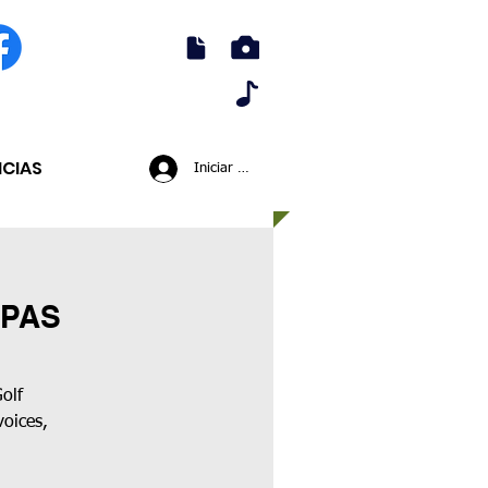
ICIAS
Iniciar sesión
APAS
olf
voices,