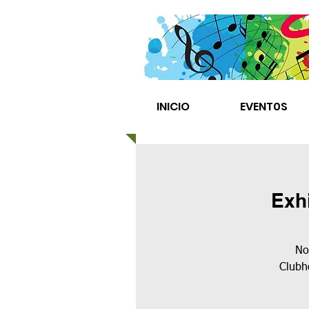
INICIO
EVENT0S
Exh
No
Clubho